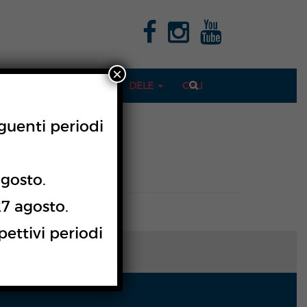
×
CONTATTI
DELE
CELI
PAYPAL
eguenti periodi
agosto.
27 agosto.
pettivi periodi