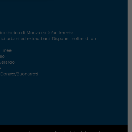
ntro storico di Monza ed è facilmente
ci urbani ed extraurbani. Dispone, inoltre, di un
 linee:
giò
 Gerardo
o
. Donato/Buonarroti