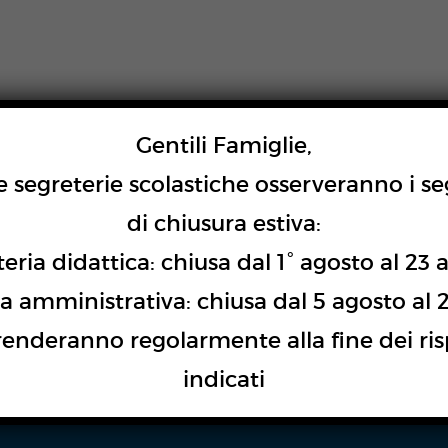
MI DI STATO
EVENTI
PROGETTI
REGISTRO
BLOG
Gentili Famiglie,
le segreterie scolastiche osserveranno i s
di chiusura estiva:
eria didattica: chiusa dal 1° agosto al 23 
a amministrativa: chiusa dal 5 agosto al 
rhaps searching can help.
prenderanno regolarmente alla fine dei ris
indicati