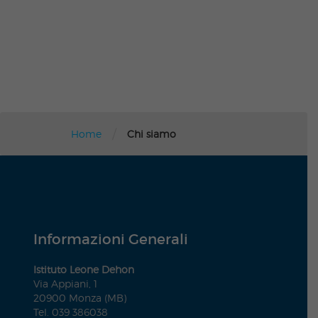
/
Home
Chi siamo
Informazioni Generali
Istituto Leone Dehon
Via Appiani, 1
20900 Monza (MB)
Tel. 039 386038