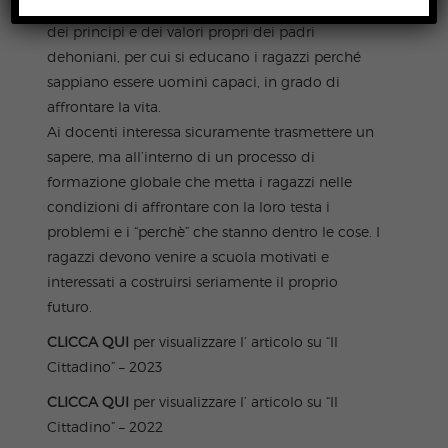
ispirazione cristiana, gestita da laici nel rispetto
dei principi e dei valori propri dei padri
dehoniani, per cui si educano i ragazzi perché
sappiano essere uomini capaci, in grado di
affrontare la vita.
Ai docenti interessa sicuramente trasmettere un
sapere, ma all’interno di un processo di
formazione globale che metta i ragazzi nelle
condizioni di affrontare con la loro testa i
problemi e i “perchè” che stanno dentro le cose. I
ragazzi devono venire a scuola motivati e
interessati a costruirsi seriamente il proprio
futuro.
CLICCA QUI
per visualizzare l’ articolo su “Il
Cittadino” – 2023
CLICCA QUI
per visualizzare l’ articolo su “Il
Cittadino” – 2022