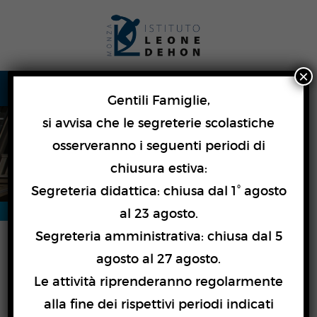
Skip
lose
to
nu
content
×
Gentili Famiglie,
si avvisa che le segreterie scolastiche
Istituto Leone Dehon
osserveranno i seguenti periodi di
Chi siamo
chiusura estiva:
Segreteria didattica: chiusa dal 1° agosto
al 23 agosto.
Segreteria amministrativa: chiusa dal 5
agosto al 27 agosto.
CHI SIAMO
Le attività riprenderanno regolarmente
alla fine dei rispettivi periodi indicati
L’Istituto Leone Dehon è una scuola paritaria di