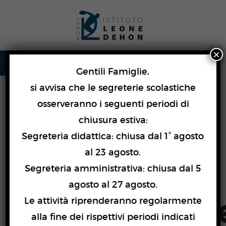
Skip
lose
to
nu
content
×
Gentili Famiglie,
si avvisa che le segreterie scolastiche
osserveranno i seguenti periodi di
Explore courses for
chiusura estiva:
Segreteria didattica: chiusa dal 1° agosto
Liceo
al 23 agosto.
Segreteria amministrativa: chiusa dal 5
agosto al 27 agosto.
Quadriennal
Le attività riprenderanno regolarmente
alla fine dei rispettivi periodi indicati