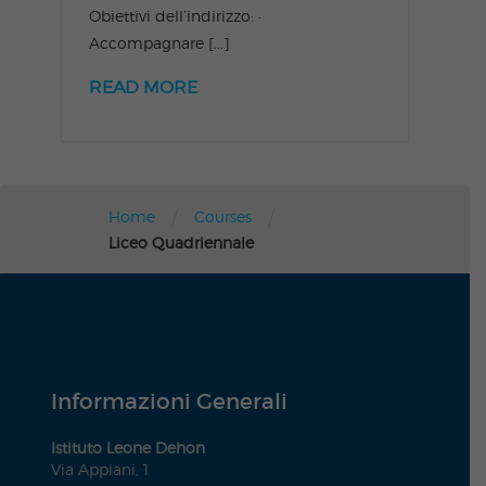
Obiettivi dell’indirizzo: ·
Accompagnare [...]
READ MORE
/
/
Home
Courses
Liceo Quadriennale
Informazioni Generali
Istituto Leone Dehon
Via Appiani, 1