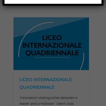
LICEO INTERNAZIONALE
QUADRIENNALE
“Innovation distinguishes between a
leader and a follower.” Steve Jobs