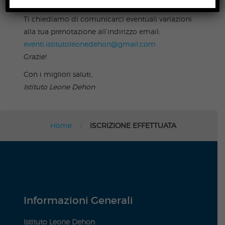
18:30
presso l’Istituto Leone Dehon di Monza.
Ti chiediamo di comunicarci eventuali variazioni
alla tua prenotazione all’indirizzo email:
eventi.istitutoleonedehon@gmail.com
Grazie!
Con i migliori saluti,
Istituto Leone Dehon
/
Home
ISCRIZIONE EFFETTUATA
Informazioni Generali
Istituto Leone Dehon