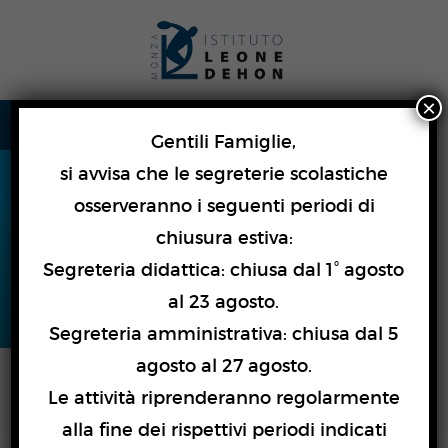
Skip
lose
to
nu
content
×
Gentili Famiglie,
si avvisa che le segreterie scolastiche
osserveranno i seguenti periodi di
ISCRIZIONE
chiusura estiva:
Segreteria didattica: chiusa dal 1° agosto
EFFETTUATA
al 23 agosto.
Segreteria amministrativa: chiusa dal 5
agosto al 27 agosto.
Le attività riprenderanno regolarmente
Ti ringraziamo per la tua iscrizione.
alla fine dei rispettivi periodi indicati
Ti aspettiamo
mercoledì 27 maggio 2026 alle ore