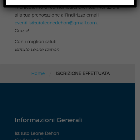
Ti chiediamo di comunicarci eventuali variazioni
alla tua prenotazione all’indirizzo email
eventi.istitutoleonedehon@gmail.com
.
Grazie!
Con i migliori saluti,
Istituto Leone Dehon
/
Home
ISCRIZIONE EFFETTUATA
Informazioni Generali
Istituto Leone Dehon
Via Appiani, 1