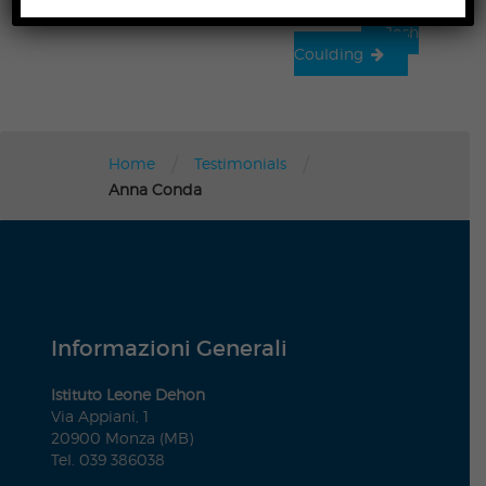
Josh
Coulding
/
/
Home
Testimonials
Anna Conda
Informazioni Generali
Istituto Leone Dehon
Via Appiani, 1
20900 Monza (MB)
Tel. 039 386038