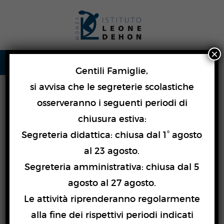
Skip
lose
to
nu
content
×
Gentili Famiglie,
si avvisa che le segreterie scolastiche
osserveranno i seguenti periodi di
Anna Conda
chiusura estiva:
Segreteria didattica: chiusa dal 1° agosto
al 23 agosto.
Segreteria amministrativa: chiusa dal 5
Navigazione
agosto al 27 agosto.
articoli
Le attività riprenderanno regolarmente
alla fine dei rispettivi periodi indicati